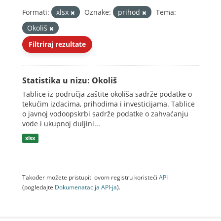
Formati:
xlsx
Oznake:
prihod
Tema:
Okoliš
Filtriraj rezultate
Statistika u nizu: Okoliš
Tablice iz područja zaštite okoliša sadrže podatke o
tekućim izdacima, prihodima i investicijama. Tablice
o javnoj vodoopskrbi sadrže podatke o zahvaćanju
vode i ukupnoj duljini...
xlsx
Također možete pristupiti ovom registru koristeći
API
(pogledajte
Dokumenаtаcijа API-jа
).