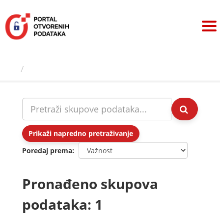
Preskoči
na
sadržaj
Skupovi podаtаkа
Prikaži napredno pretraživanje
Poredaj prema
Pronađeno skupova
podataka: 1