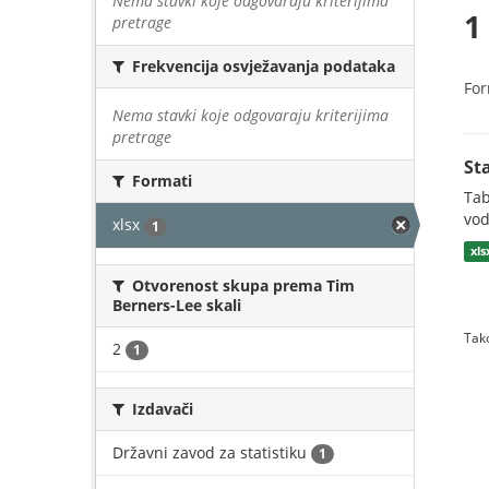
Nema stavki koje odgovaraju kriterijima
1
pretrage
Frekvencija osvježavanja podataka
For
Nema stavki koje odgovaraju kriterijima
pretrage
St
Formati
Tab
vod
xlsx
1
xls
Otvorenost skupa prema Tim
Berners-Lee skali
Tako
2
1
Izdavači
Državni zavod za statistiku
1