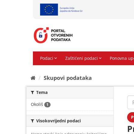
Preskoči
na
sadržaj
Skupovi podаtаkа
Tema
Okoliš
1
P
Visokovrijedni podaci
P