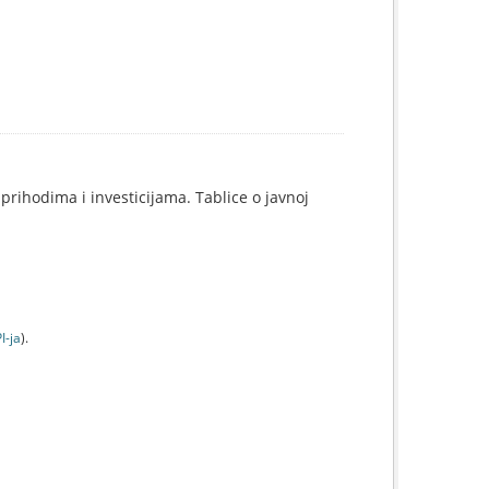
prihodima i investicijama. Tablice o javnoj
I-jа
).