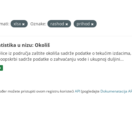
mati:
xlsx
Oznake:
rashod
prihod
atistika u nizu: Okoliš
lice iz područja zaštite okoliša sadrže podatke o tekućim izdacima, 
oopskrbi sadrže podatke o zahvaćanju vode i ukupnoj duljini...
x
đer možete pristupiti ovom registru koristeći
API
(pogledajte
Dokumenаtаcijа AP