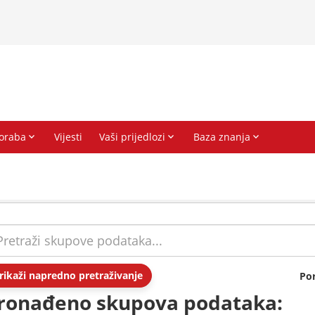
rikaži napredno pretraživanje
Po
ronađeno skupova podataka: