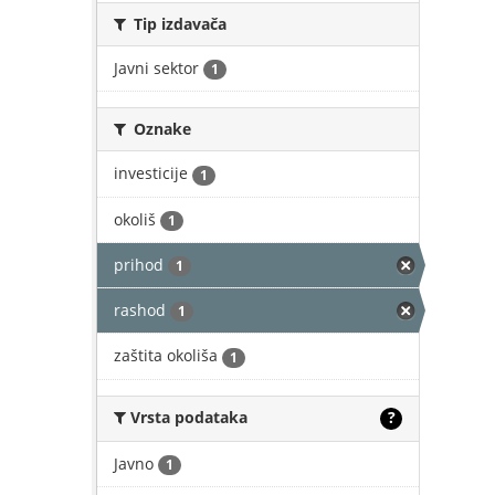
Tip izdavača
Javni sektor
1
Oznake
investicije
1
okoliš
1
prihod
1
rashod
1
zaštita okoliša
1
Vrsta podataka
?
Javno
1