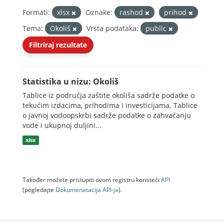
Formati:
xlsx
Oznake:
rashod
prihod
Tema:
Okoliš
Vrsta podataka:
public
Filtriraj rezultate
Statistika u nizu: Okoliš
Tablice iz područja zaštite okoliša sadrže podatke o
tekućim izdacima, prihodima i investicijama. Tablice
o javnoj vodoopskrbi sadrže podatke o zahvaćanju
vode i ukupnoj duljini...
xlsx
Također možete pristupiti ovom registru koristeći
API
(pogledajte
Dokumenаtаcijа API-jа
).