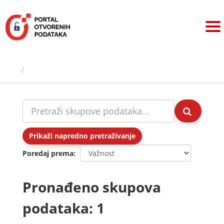
Preskoči
na
sadržaj
Skupovi podаtаkа
Prikaži napredno pretraživanje
Poredaj prema
Pronađeno skupova
podataka: 1