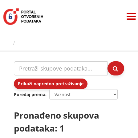
Preskoči
na
sadržaj
Skupovi podаtаkа
Prikaži napredno pretraživanje
Poredaj prema
Pronađeno skupova
podataka: 1