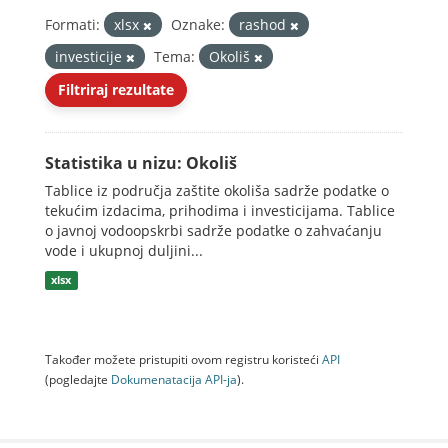
Formati:
xlsx
Oznake:
rashod
investicije
Tema:
Okoliš
Filtriraj rezultate
Statistika u nizu: Okoliš
Tablice iz područja zaštite okoliša sadrže podatke o
tekućim izdacima, prihodima i investicijama. Tablice
o javnoj vodoopskrbi sadrže podatke o zahvaćanju
vode i ukupnoj duljini...
xlsx
Također možete pristupiti ovom registru koristeći
API
(pogledajte
Dokumenаtаcijа API-jа
).