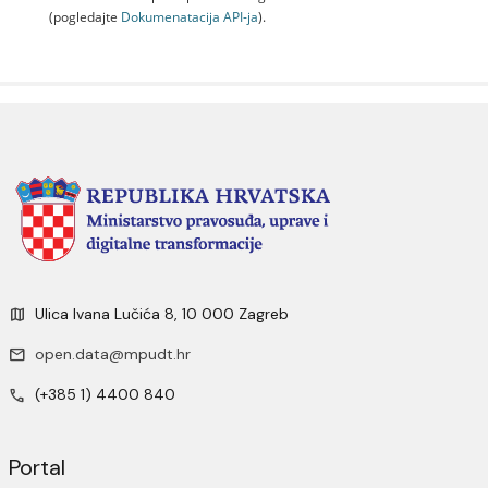
(pogledajte
Dokumenаtаcijа API-jа
).