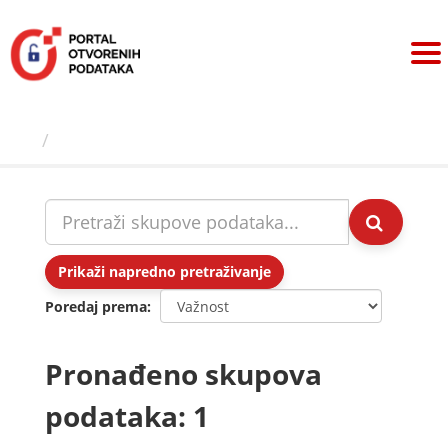
Preskoči
na
sadržaj
Skupovi podаtаkа
Prikaži napredno pretraživanje
Poredaj prema
Pronađeno skupova
podataka: 1