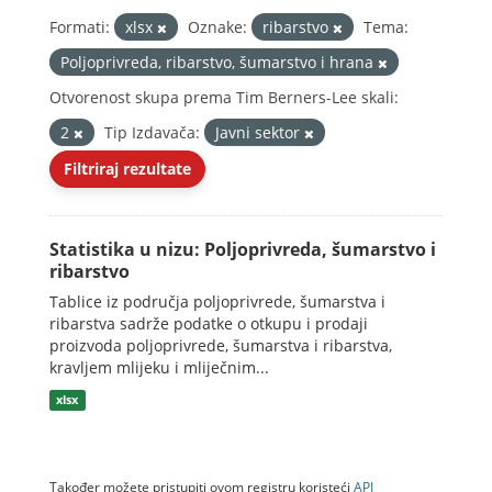
Formati:
xlsx
Oznake:
ribarstvo
Tema:
Poljoprivreda, ribarstvo, šumarstvo i hrana
Otvorenost skupa prema Tim Berners-Lee skali:
2
Tip Izdavača:
Javni sektor
Filtriraj rezultate
Statistika u nizu: Poljoprivreda, šumarstvo i
ribarstvo
Tablice iz područja poljoprivrede, šumarstva i
ribarstva sadrže podatke o otkupu i prodaji
proizvoda poljoprivrede, šumarstva i ribarstva,
kravljem mlijeku i mliječnim...
xlsx
Također možete pristupiti ovom registru koristeći
API