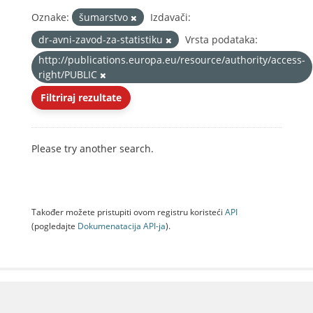
Oznake:
šumarstvo
Izdavači:
dr-avni-zavod-za-statistiku
Vrsta podataka:
http://publications.europa.eu/resource/authority/access-
right/PUBLIC
Filtriraj rezultate
Please try another search.
Također možete pristupiti ovom registru koristeći
API
(pogledajte
Dokumenаtаcijа API-jа
).