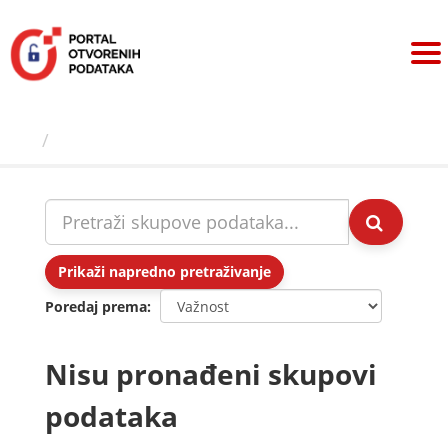
Preskoči
na
sadržaj
Skupovi podаtаkа
Prikaži napredno pretraživanje
Poredaj prema
Nisu pronađeni skupovi
podataka