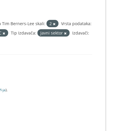
Tim Berners-Lee skali:
2
Vrsta podataka:
IC
Tip Izdavača:
Javni sektor
Izdavači:
I-jа
).