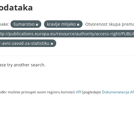
odataka
nake:
šumarstvo
kravlje mlijeko
Otvorenost skupa prema 
ttp://publications.europa.eu/resource/authority/access-right/PUBL
r-avni-zavod-za-statistiku
ase try another search.
đer možete pristupiti ovom registru koristeći
API
(pogledajte
Dokumenаtаcijа AP