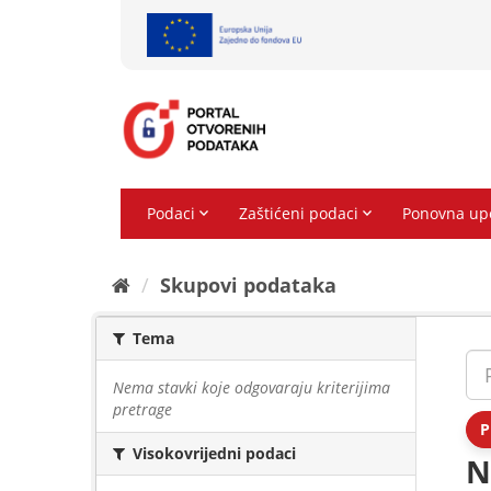
Preskoči
na
sadržaj
Skupovi podаtаkа
Tema
Nema stavki koje odgovaraju kriterijima
pretrage
P
Visokovrijedni podaci
N