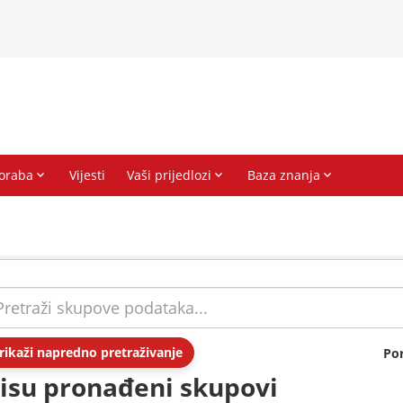
rikaži napredno pretraživanje
Po
isu pronađeni skupovi