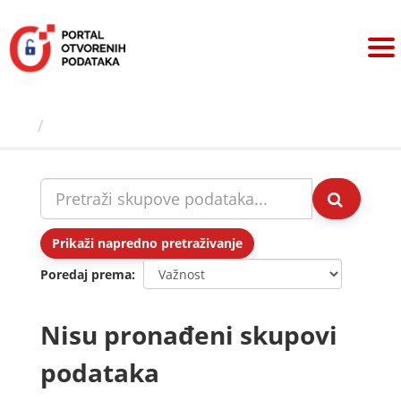
Preskoči
na
sadržaj
Skupovi podаtаkа
Prikaži napredno pretraživanje
Poredaj prema
Nisu pronađeni skupovi
podataka