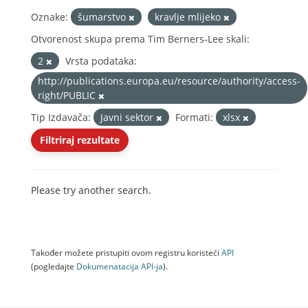
Oznake:
šumarstvo
kravlje mlijeko
Otvorenost skupa prema Tim Berners-Lee skali:
2
Vrsta podataka:
http://publications.europa.eu/resource/authority/access-
right/PUBLIC
Tip Izdavača:
Javni sektor
Formati:
xlsx
Filtriraj rezultate
Please try another search.
Također možete pristupiti ovom registru koristeći
API
(pogledajte
Dokumenаtаcijа API-jа
).