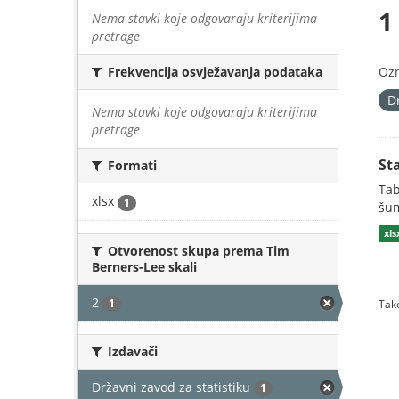
1
Nema stavki koje odgovaraju kriterijima
pretrage
Oz
Frekvencija osvježavanja podataka
D
Nema stavki koje odgovaraju kriterijima
pretrage
St
Formati
Tab
xlsx
1
šum
xls
Otvorenost skupa prema Tim
Berners-Lee skali
2
1
Tako
Izdavači
Državni zavod za statistiku
1