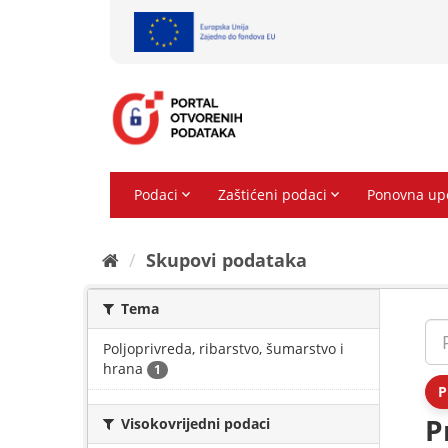
Preskoči
na
sadržaj
Skupovi podаtаkа
Tema
Poljoprivreda, ribarstvo, šumarstvo i
hrana
1
P
P
Visokovrijedni podaci