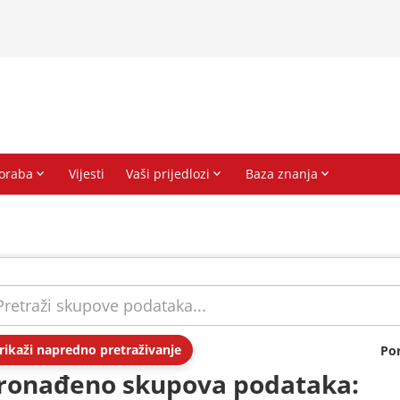
rikaži napredno pretraživanje
Po
ronađeno skupova podataka: