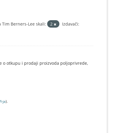
Tim Berners-Lee skali:
2
Izdavači:
e o otkupu i prodaji proizvoda poljoprivrede,
I-jа
).