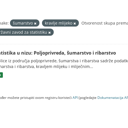
nake:
šumarstvo
kravlje mlijeko
Otvorenost skupa prema 
ržavni zavod za statistiku
atistika u nizu: Poljoprivreda, šumarstvo i ribarstvo
lice iz područja poljoprivrede, šumarstva i ribarstva sadrže podatk
arstva i ribarstva, kravljem mlijeku i mliječnim...
x
đer možete pristupiti ovom registru koristeći
API
(pogledajte
Dokumenаtаcijа AP