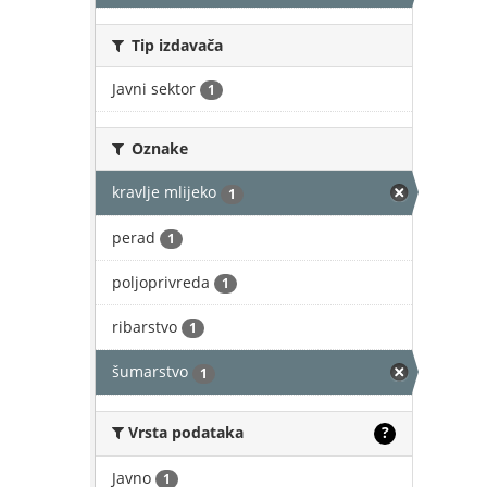
Tip izdavača
Javni sektor
1
Oznake
kravlje mlijeko
1
perad
1
poljoprivreda
1
ribarstvo
1
šumarstvo
1
Vrsta podataka
?
Javno
1