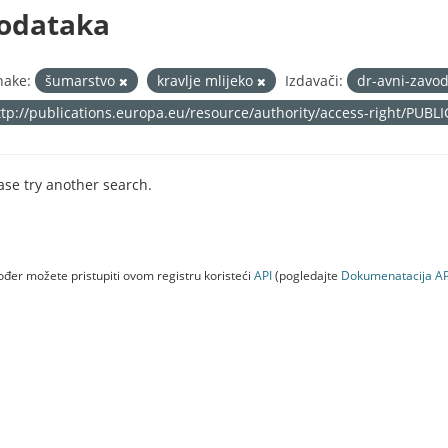
odataka
nake:
šumarstvo
kravlje mlijeko
Izdavači:
dr-avni-zavod
ttp://publications.europa.eu/resource/authority/access-right/PUBL
ase try another search.
đer možete pristupiti ovom registru koristeći
API
(pogledajte
Dokumenаtаcijа AP