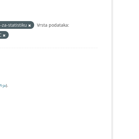
-za-statistiku
Vrsta podataka:
IC
I-jа
).