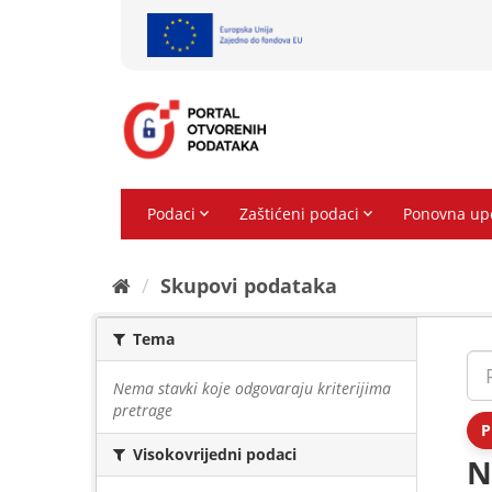
Preskoči
na
sadržaj
Skupovi podаtаkа
Tema
Nema stavki koje odgovaraju kriterijima
pretrage
P
Visokovrijedni podaci
N