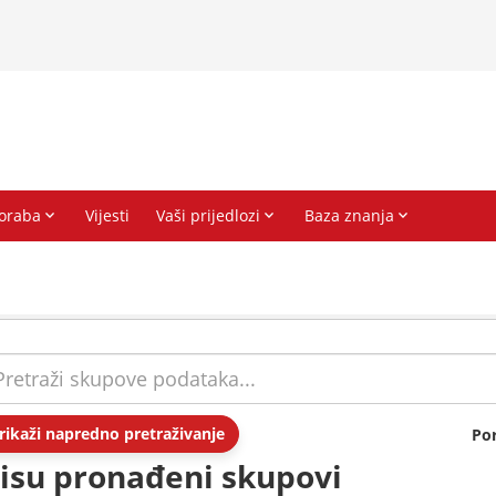
rikaži napredno pretraživanje
Po
isu pronađeni skupovi