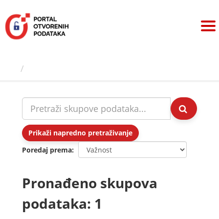
Preskoči
na
sadržaj
Skupovi podаtаkа
Prikaži napredno pretraživanje
Poredaj prema
Pronađeno skupova
podataka: 1