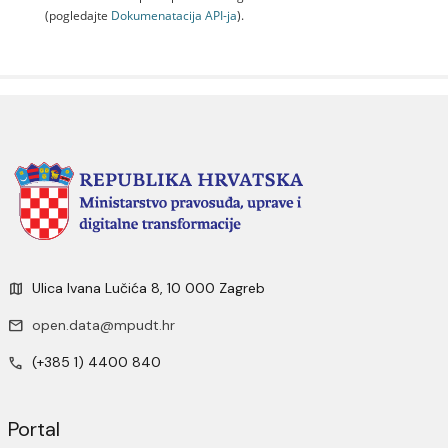
(pogledajte
Dokumenаtаcijа API-jа
).