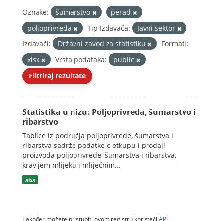
Oznake:
šumarstvo
perad
poljoprivreda
Tip Izdavača:
Javni sektor
Izdavači:
Državni zavod za statistiku
Formati:
xlsx
Vrsta podataka:
public
Filtriraj rezultate
Statistika u nizu: Poljoprivreda, šumarstvo i
ribarstvo
Tablice iz područja poljoprivrede, šumarstva i
ribarstva sadrže podatke o otkupu i prodaji
proizvoda poljoprivrede, šumarstva i ribarstva,
kravljem mlijeku i mliječnim...
xlsx
Također možete pristupiti ovom registru koristeći
API