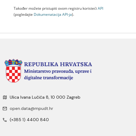
Također možete pristupiti ovom registru koristeći
API
(pogledajte
Dokumenаtаcijа API-jа
).