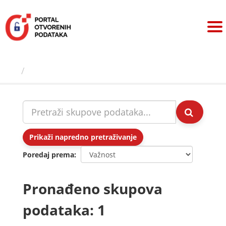
Preskoči
na
sadržaj
Skupovi podаtаkа
Prikaži napredno pretraživanje
Poredaj prema
Pronađeno skupova
podataka: 1