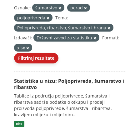
Oznake:
šumarstvo
perad
poljoprivreda
Tema:
Poljoprivreda, ribarstvo, šumarstvo i hrana
Izdavači:
Državni zavod za statistiku
Formati:
xlsx
Filtriraj rezultate
Statistika u nizu: Poljoprivreda, šumarstvo i
ribarstvo
Tablice iz područja poljoprivrede, šumarstva i
ribarstva sadrže podatke o otkupu i prodaji
proizvoda poljoprivrede, šumarstva i ribarstva,
kravljem mlijeku i mliječnim...
xlsx