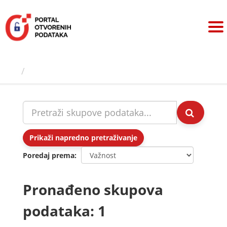
Preskoči
na
sadržaj
Skupovi podаtаkа
Prikaži napredno pretraživanje
Poredaj prema
Pronađeno skupova
podataka: 1