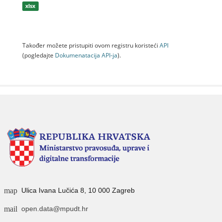
xlsx
Također možete pristupiti ovom registru koristeći
API
(pogledajte
Dokumenаtаcijа API-jа
).