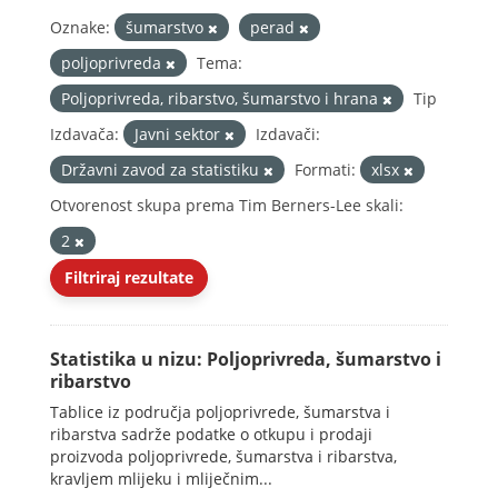
Oznake:
šumarstvo
perad
poljoprivreda
Tema:
Poljoprivreda, ribarstvo, šumarstvo i hrana
Tip
Izdavača:
Javni sektor
Izdavači:
Državni zavod za statistiku
Formati:
xlsx
Otvorenost skupa prema Tim Berners-Lee skali:
2
Filtriraj rezultate
Statistika u nizu: Poljoprivreda, šumarstvo i
ribarstvo
Tablice iz područja poljoprivrede, šumarstva i
ribarstva sadrže podatke o otkupu i prodaji
proizvoda poljoprivrede, šumarstva i ribarstva,
kravljem mlijeku i mliječnim...