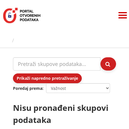
Preskoči
na
sadržaj
Skupovi podаtаkа
Prikaži napredno pretraživanje
Poredaj prema
Nisu pronađeni skupovi
podataka