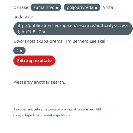
Oznake:
šumarstvo
poljoprivreda
Vrsta
podataka:
http://publications.europa.eu/resource/authority/access-
right/PUBLIC
Otvorenost skupa prema Tim Berners-Lee skali:
2
Filtriraj rezultate
Please try another search.
Također možete pristupiti ovom registru koristeći
API
(pogledajte
Dokumenаtаcijа API-jа
).