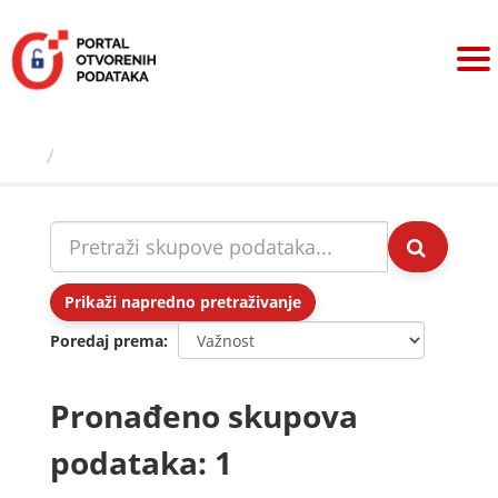
Preskoči
na
sadržaj
Skupovi podаtаkа
Prikaži napredno pretraživanje
Poredaj prema
Pronađeno skupova
podataka: 1