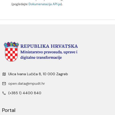
(pogledajte
Dokumenаtаcijа API-jа
).