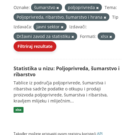
Oznake:
šumarstvo
poljoprivreda
Tema:
Poljoprivreda, ribarstvo, šumarstvo i hrana
Tip
Izdavača:
Javni sektor
Izdavači:
Državni zavod za statistiku
Formati:
xlsx
Filtriraj rezultate
Statistika u nizu: Poljoprivreda, šumarstvo i
ribarstvo
Tablice iz područja poljoprivrede, šumarstva i
ribarstva sadrže podatke o otkupu i prodaji
proizvoda poljoprivrede, šumarstva i ribarstva,
kravljem mlijeku i mliječnim...
xlsx
Također možete pristupiti ovom registru koristeći
API