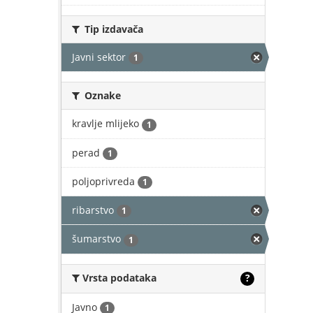
Tip izdavača
Javni sektor
1
Oznake
kravlje mlijeko
1
perad
1
poljoprivreda
1
ribarstvo
1
šumarstvo
1
Vrsta podataka
?
Javno
1