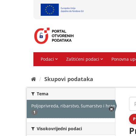
Preskoči
na
sadržaj
Skupovi podаtаkа
Tema
Poljoprivreda, ribarstvo, šumarstvo i hrana
1
P
P
Visokovrijedni podaci