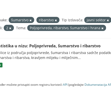
nake:
šumarstvo
ribarstvo
Tip Izdavača:
Javni sektor
i:
2
Tema:
Poljoprivreda, ribarstvo, šumarstvo i hrana
atistika u nizu: Poljoprivreda, šumarstvo i ribarstvo
lice iz područja poljoprivrede, šumarstva i ribarstva sadrže podatk
arstva i ribarstva, kravljem mlijeku i mliječnim...
x
đer možete pristupiti ovom registru koristeći
API
(pogledajte
Dokumenаtаcijа AP