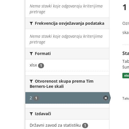
1
Nema stavki koje odgovaraju kriterijima
pretrage
Oz
Frekvencija osvježavanja podataka
skal
Nema stavki koje odgovaraju kriterijima
pretrage
St
Formati
Tab
xlsx
1
šum
xls
Otvorenost skupa prema Tim
Berners-Lee skali
2
1
Tako
Izdavači
Državni zavod za statistiku
1