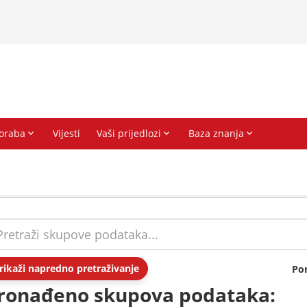
rikaži napredno pretraživanje
Po
ronađeno skupova podataka: