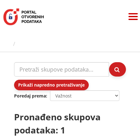
Preskoči
na
sadržaj
Skupovi podаtаkа
Prikaži napredno pretraživanje
Poredaj prema
Pronađeno skupova
podataka: 1