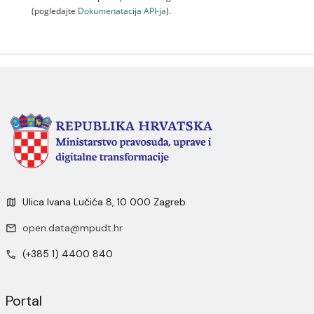
(pogledajte
Dokumenаtаcijа API-jа
).