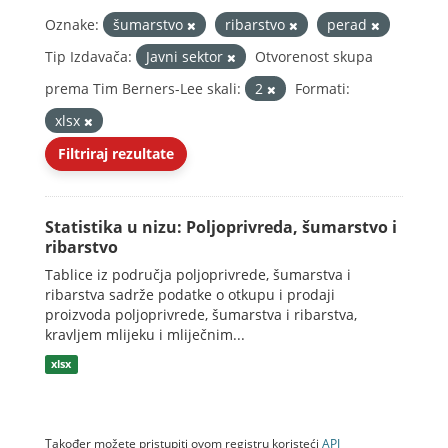
Oznake:
šumarstvo
ribarstvo
perad
Tip Izdavača:
Javni sektor
Otvorenost skupa
prema Tim Berners-Lee skali:
2
Formati:
xlsx
Filtriraj rezultate
Statistika u nizu: Poljoprivreda, šumarstvo i
ribarstvo
Tablice iz područja poljoprivrede, šumarstva i
ribarstva sadrže podatke o otkupu i prodaji
proizvoda poljoprivrede, šumarstva i ribarstva,
kravljem mlijeku i mliječnim...
xlsx
Također možete pristupiti ovom registru koristeći
API