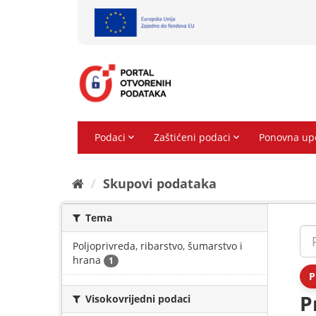
Preskoči
na
sadržaj
Skupovi podаtаkа
Tema
Poljoprivreda, ribarstvo, šumarstvo i
hrana
1
P
P
Visokovrijedni podaci