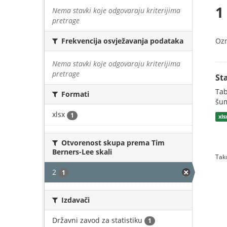
1
Nema stavki koje odgovaraju kriterijima
pretrage
Oz
Frekvencija osvježavanja podataka
Nema stavki koje odgovaraju kriterijima
pretrage
St
Tab
Formati
šum
xlsx
1
xls
Otvorenost skupa prema Tim
Berners-Lee skali
Tako
2
1
Izdavači
Državni zavod za statistiku
1