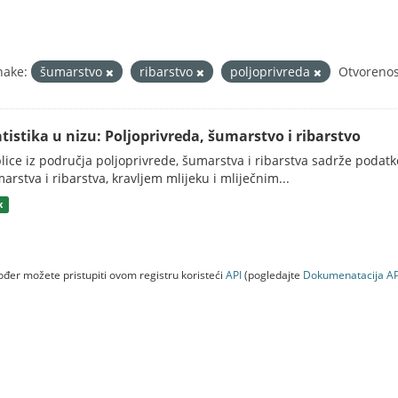
nake:
šumarstvo
ribarstvo
poljoprivreda
Otvorenos
atistika u nizu: Poljoprivreda, šumarstvo i ribarstvo
lice iz područja poljoprivrede, šumarstva i ribarstva sadrže podatk
arstva i ribarstva, kravljem mlijeku i mliječnim...
x
đer možete pristupiti ovom registru koristeći
API
(pogledajte
Dokumenаtаcijа AP