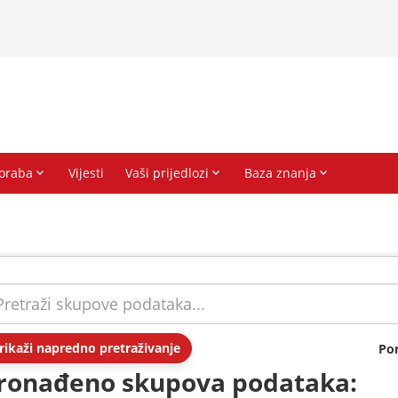
rikaži napredno pretraživanje
Po
ronađeno skupova podataka: