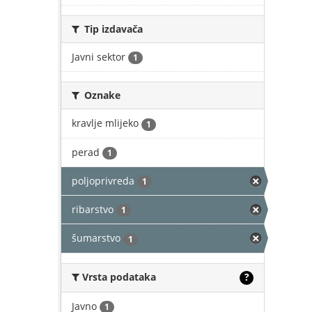
Tip izdavača
Javni sektor
1
Oznake
kravlje mlijeko
1
perad
1
poljoprivreda
1
ribarstvo
1
šumarstvo
1
Vrsta podataka
?
Javno
1