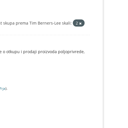
t skupa prema Tim Berners-Lee skali:
2
e o otkupu i prodaji proizvoda poljoprivrede,
I-jа
).