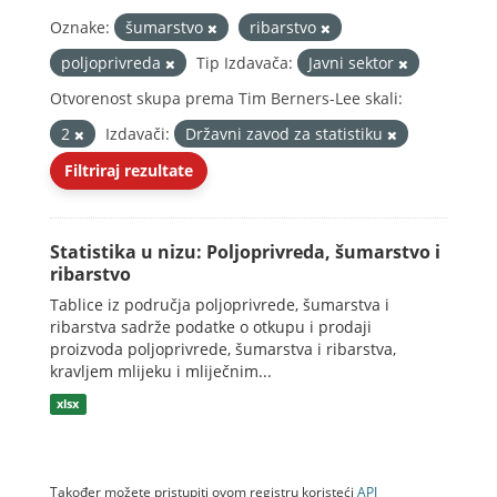
Oznake:
šumarstvo
ribarstvo
poljoprivreda
Tip Izdavača:
Javni sektor
Otvorenost skupa prema Tim Berners-Lee skali:
2
Izdavači:
Državni zavod za statistiku
Filtriraj rezultate
Statistika u nizu: Poljoprivreda, šumarstvo i
ribarstvo
Tablice iz područja poljoprivrede, šumarstva i
ribarstva sadrže podatke o otkupu i prodaji
proizvoda poljoprivrede, šumarstva i ribarstva,
kravljem mlijeku i mliječnim...
xlsx
Također možete pristupiti ovom registru koristeći
API