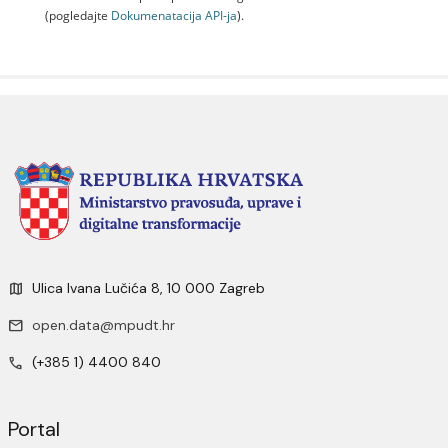
(pogledajte
Dokumenаtаcijа API-jа
).