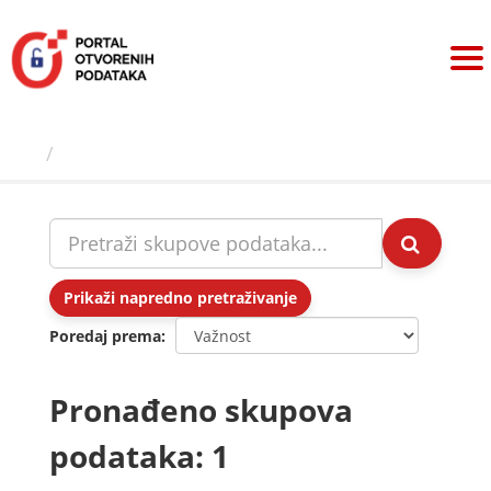
Preskoči
na
sadržaj
Skupovi podаtаkа
Prikaži napredno pretraživanje
Poredaj prema
Pronađeno skupova
podataka: 1