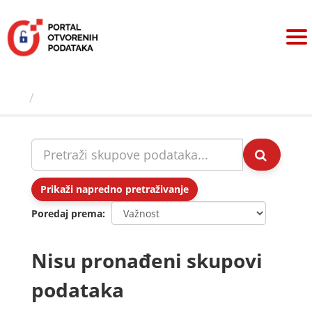
Preskoči
na
sadržaj
Skupovi podаtаkа
Prikaži napredno pretraživanje
Poredaj prema
Nisu pronađeni skupovi
podataka