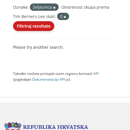
Oznake:
željeznica
Otvorenost skupa prema
Tim Berners-Lee skali:
0
Filtriraj rezultate
Please try another search.
Također možete pristupiti ovom registru koristeći
API
(pogledajte
Dokumenаtаcijа API-jа
).