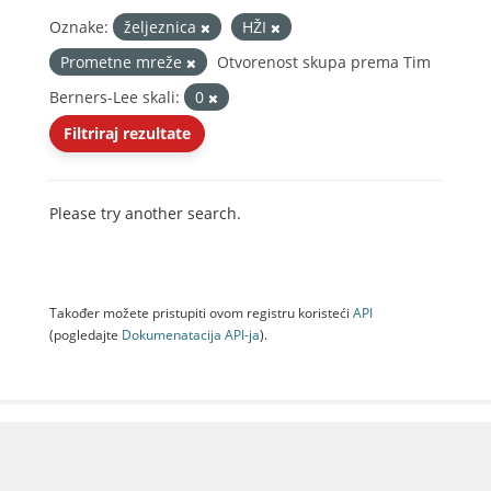
Oznake:
željeznica
HŽI
Prometne mreže
Otvorenost skupa prema Tim
Berners-Lee skali:
0
Filtriraj rezultate
Please try another search.
Također možete pristupiti ovom registru koristeći
API
(pogledajte
Dokumenаtаcijа API-jа
).