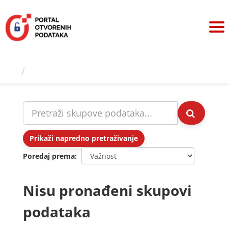
Preskoči
na
sadržaj
Skupovi podаtаkа
Prikaži napredno pretraživanje
Poredaj prema
Nisu pronađeni skupovi
podataka