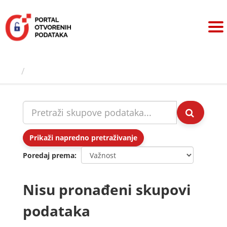
Preskoči
na
sadržaj
Skupovi podаtаkа
Prikaži napredno pretraživanje
Poredaj prema
Nisu pronađeni skupovi
podataka