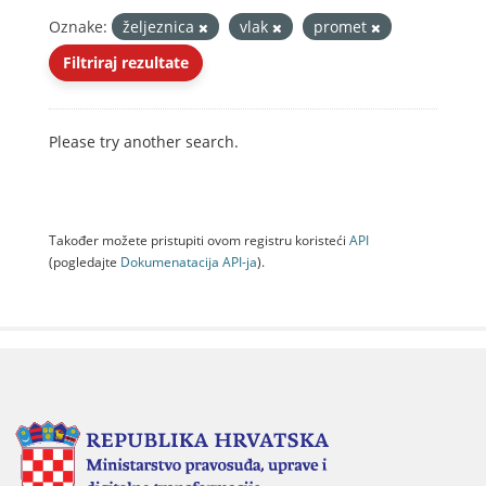
Oznake:
željeznica
vlak
promet
Filtriraj rezultate
Please try another search.
Također možete pristupiti ovom registru koristeći
API
(pogledajte
Dokumenаtаcijа API-jа
).