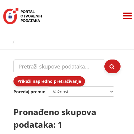
Preskoči
na
sadržaj
Skupovi podаtаkа
Prikaži napredno pretraživanje
Poredaj prema
Pronađeno skupova
podataka: 1