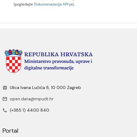
(pogledajte
Dokumenаtаcijа API-jа
).