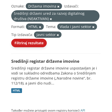
Oznake:
Državna imovina
Izdavači:
Središnji državni ured za razvoj digitalnog
društva (NEAKTIVAN)
Formati:
HTML
Tema:
Vlada i javni sektor
Tip Izdavača:
Javni sektor
Filtriraj rezultate
Središnji registar državne imovine
Središnji registar državne imovine uspostavljen je i
vodi se sukladno odredbama Zakona o Središnjem
registru državne imovine („Narodne novine“, br.
112/18), a javni dio nudi...
HTML
Također možete pristupiti ovom registru koristeći
API