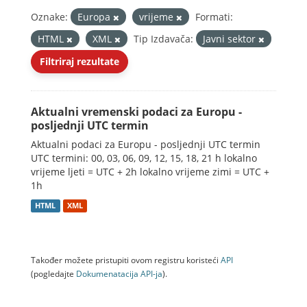
Oznake:
Europa
vrijeme
Formati:
HTML
XML
Tip Izdavača:
Javni sektor
Filtriraj rezultate
Aktualni vremenski podaci za Europu -
posljednji UTC termin
Aktualni podaci za Europu - posljednji UTC termin
UTC termini: 00, 03, 06, 09, 12, 15, 18, 21 h lokalno
vrijeme ljeti = UTC + 2h lokalno vrijeme zimi = UTC +
1h
HTML
XML
Također možete pristupiti ovom registru koristeći
API
(pogledajte
Dokumenаtаcijа API-jа
).