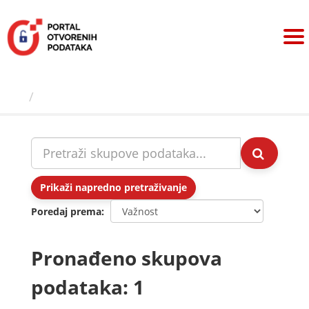
Preskoči
na
sadržaj
Skupovi podаtаkа
Prikaži napredno pretraživanje
Poredaj prema
Pronađeno skupova
podataka: 1