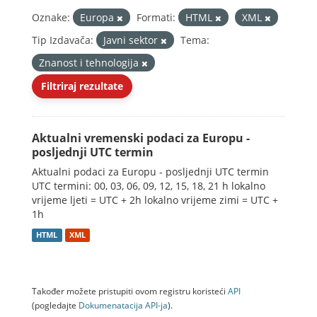
Oznake:
Europa
Formati:
HTML
XML
Tip Izdavača:
Javni sektor
Tema:
Znanost i tehnologija
Filtriraj rezultate
Aktualni vremenski podaci za Europu -
posljednji UTC termin
Aktualni podaci za Europu - posljednji UTC termin
UTC termini: 00, 03, 06, 09, 12, 15, 18, 21 h lokalno
vrijeme ljeti = UTC + 2h lokalno vrijeme zimi = UTC +
1h
HTML
XML
Također možete pristupiti ovom registru koristeći
API
(pogledajte
Dokumenаtаcijа API-jа
).