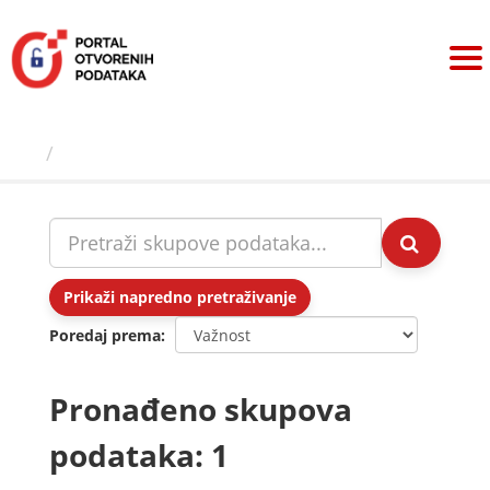
Preskoči
na
sadržaj
Skupovi podаtаkа
Prikaži napredno pretraživanje
Poredaj prema
Pronađeno skupova
podataka: 1