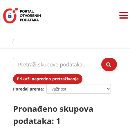
Preskoči
na
sadržaj
Skupovi podаtаkа
Prikaži napredno pretraživanje
Poredaj prema
Pronađeno skupova
podataka: 1