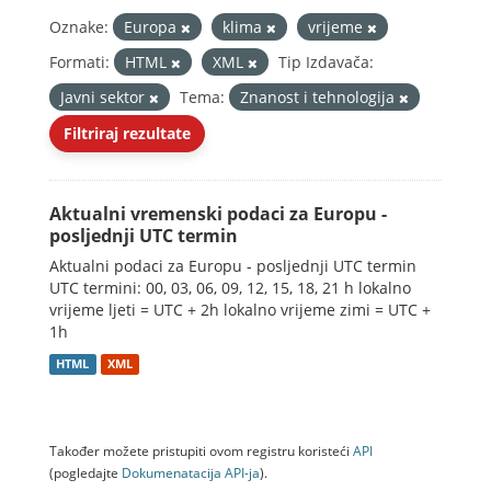
Oznake:
Europa
klima
vrijeme
Formati:
HTML
XML
Tip Izdavača:
Javni sektor
Tema:
Znanost i tehnologija
Filtriraj rezultate
Aktualni vremenski podaci za Europu -
posljednji UTC termin
Aktualni podaci za Europu - posljednji UTC termin
UTC termini: 00, 03, 06, 09, 12, 15, 18, 21 h lokalno
vrijeme ljeti = UTC + 2h lokalno vrijeme zimi = UTC +
1h
HTML
XML
Također možete pristupiti ovom registru koristeći
API
(pogledajte
Dokumenаtаcijа API-jа
).