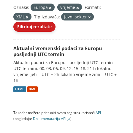
Oznake:
Europa
vrijeme
Formati:
XML
Tip Izdavača:
Javni sektor
Filtriraj rezultate
Aktualni vremenski podaci za Europu -
posljednji UTC termin
Aktualni podaci za Europu - posljednji UTC termin
UTC termini: 00, 03, 06, 09, 12, 15, 18, 21 h lokalno
vrijeme ljeti = UTC + 2h lokalno vrijeme zimi = UTC +
1h
HTML
XML
Također možete pristupiti ovom registru koristeći
API
(pogledajte
Dokumenаtаcijа API-jа
).