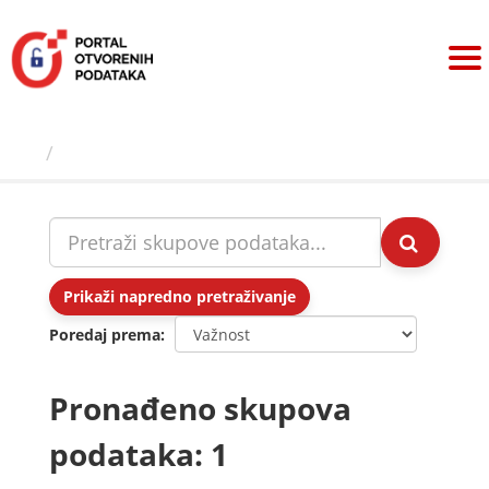
Preskoči
na
sadržaj
Skupovi podаtаkа
Prikaži napredno pretraživanje
Poredaj prema
Pronađeno skupova
podataka: 1