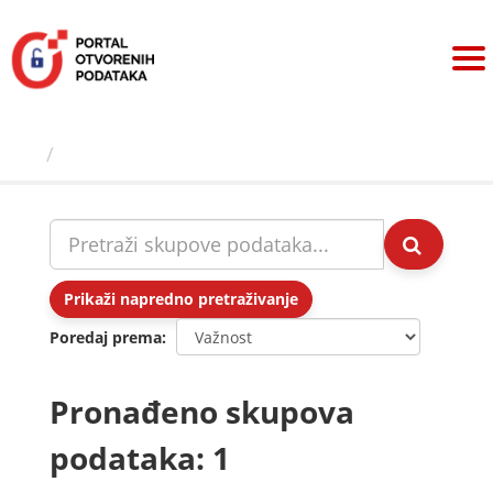
Preskoči
na
sadržaj
Skupovi podаtаkа
Prikaži napredno pretraživanje
Poredaj prema
Pronađeno skupova
podataka: 1