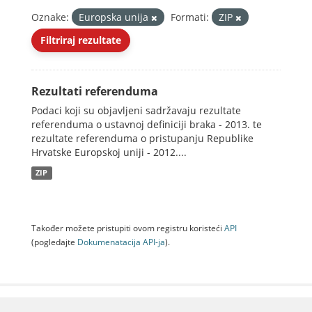
Oznake:
Europska unija
Formati:
ZIP
Filtriraj rezultate
Rezultati referenduma
Podaci koji su objavljeni sadržavaju rezultate
referenduma o ustavnoj definiciji braka - 2013. te
rezultate referenduma o pristupanju Republike
Hrvatske Europskoj uniji - 2012....
ZIP
Također možete pristupiti ovom registru koristeći
API
(pogledajte
Dokumenаtаcijа API-jа
).