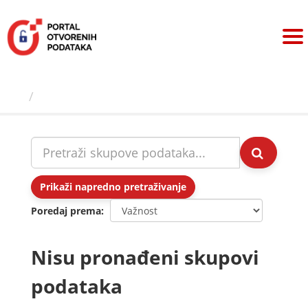
Preskoči
na
sadržaj
Skupovi podаtаkа
Prikaži napredno pretraživanje
Poredaj prema
Nisu pronađeni skupovi
podataka