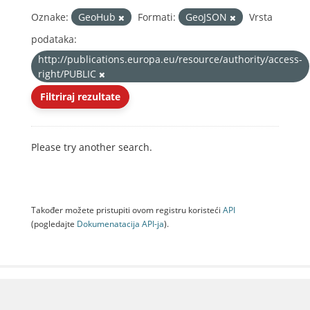
Oznake:
GeoHub
Formati:
GeoJSON
Vrsta
podataka:
http://publications.europa.eu/resource/authority/access-
right/PUBLIC
Filtriraj rezultate
Please try another search.
Također možete pristupiti ovom registru koristeći
API
(pogledajte
Dokumenаtаcijа API-jа
).