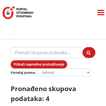
Preskoči
na
sadržaj
Skupovi podаtаkа
Prikaži napredno pretraživanje
Poredaj prema
Pronađeno skupova
podataka: 4