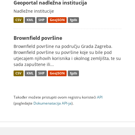
Geoportal nadležna institucija
Nadležne institucije
CSV
KML
SHP
GeoJSON
fgdb
Brownfield površine
Brownfield površine na području Grada Zagreba.
Brownfield površine su površine koje su bile pod
utjecajem njihovih korisnika i okolnog zemljišta, te su
sada zapuštene ili...
CSV
KML
SHP
GeoJSON
fgdb
Također možete pristupiti ovom registru koristeći
API
(pogledajte
Dokumenаtаcijа API-jа
).