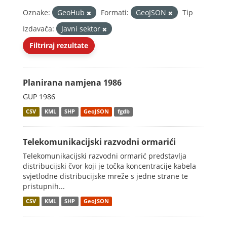
Oznake:
GeoHub
Formati:
GeoJSON
Tip
Izdavača:
Javni sektor
Filtriraj rezultate
Planirana namjena 1986
GUP 1986
CSV
KML
SHP
GeoJSON
fgdb
Telekomunikacijski razvodni ormarići
Telekomunikacijski razvodni ormarić predstavlja
distribucijski čvor koji je točka koncentracije kabela
svjetlodne distribucijske mreže s jedne strane te
pristupnih...
CSV
KML
SHP
GeoJSON