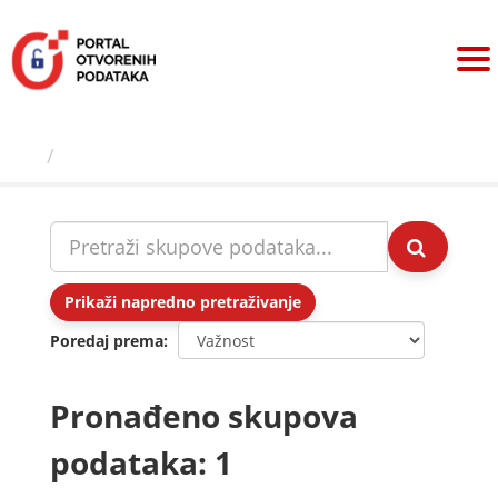
Preskoči
na
sadržaj
Skupovi podаtаkа
Prikaži napredno pretraživanje
Poredaj prema
Pronađeno skupova
podataka: 1