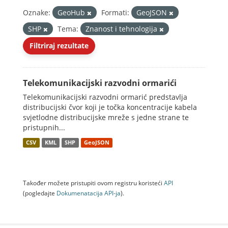
Oznake:
GeoHub
Formati:
GeoJSON
SHP
Tema:
Znanost i tehnologija
Filtriraj rezultate
Telekomunikacijski razvodni ormarići
Telekomunikacijski razvodni ormarić predstavlja
distribucijski čvor koji je točka koncentracije kabela
svjetlodne distribucijske mreže s jedne strane te
pristupnih...
CSV
KML
SHP
GeoJSON
Također možete pristupiti ovom registru koristeći
API
(pogledajte
Dokumenаtаcijа API-jа
).