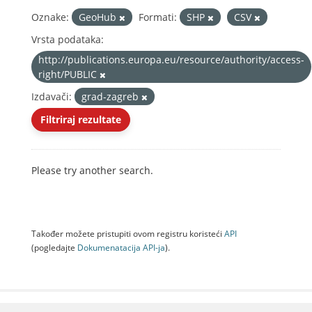
Oznake:
GeoHub
Formati:
SHP
CSV
Vrsta podataka:
http://publications.europa.eu/resource/authority/access-
right/PUBLIC
Izdavači:
grad-zagreb
Filtriraj rezultate
Please try another search.
Također možete pristupiti ovom registru koristeći
API
(pogledajte
Dokumenаtаcijа API-jа
).