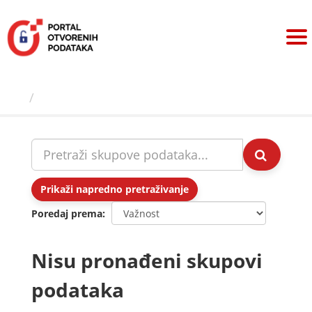
Preskoči
na
sadržaj
Skupovi podаtаkа
Prikaži napredno pretraživanje
Poredaj prema
Nisu pronađeni skupovi
podataka