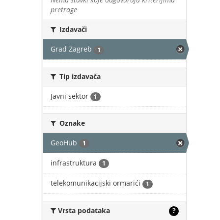
pretrage
Izdavači
Grad Zagreb
1
Tip izdavača
Javni sektor
1
Oznake
GeoHub
1
infrastruktura
1
telekomunikacijski ormarići
1
Vrsta podataka
?