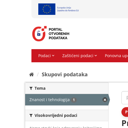
Preskoči
na
sadržaj
Skupovi podаtаkа
Tema
Znanost i tehnologija
1
P
Visokovrijedni podaci
P