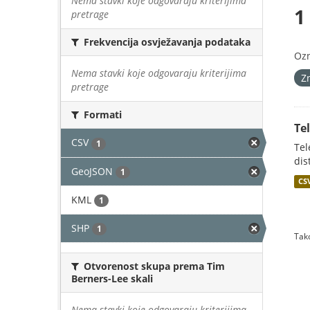
Nema stavki koje odgovaraju kriterijima
1
pretrage
Frekvencija osvježavanja podataka
Oz
Nema stavki koje odgovaraju kriterijima
Z
pretrage
Formati
Te
CSV
1
Tel
dis
GeoJSON
1
CS
KML
1
SHP
1
Tako
Otvorenost skupa prema Tim
Berners-Lee skali
Nema stavki koje odgovaraju kriterijima