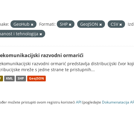
nake:
GeoHub
Formati:
SHP
GeoJSON
CSV
Izd
nanost i tehnologija
lekomunikacijski razvodni ormarići
ekomunikacijski razvodni ormarić predstavlja distribucijski čvor koj
tribucijske mreže s jedne strane te pristupnih...
V
KML
SHP
GeoJSON
đer možete pristupiti ovom registru koristeći
API
(pogledajte
Dokumenаtаcijа AP