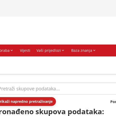
rikaži napredno pretraživanje
Po
ronađeno skupova podataka: