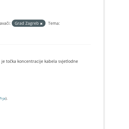
avači:
Grad Zagreb
Tema:
i je točka koncentracije kabela svjetlodne
I-jа
).