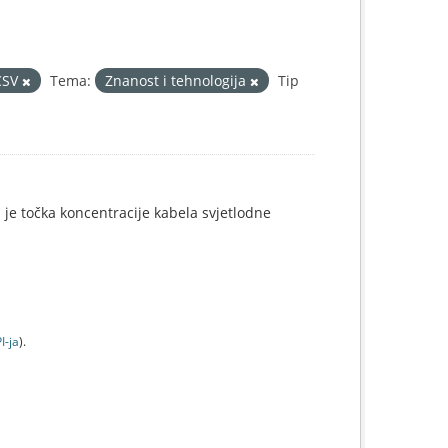
CSV
Tema:
Znanost i tehnologija
Tip
i je točka koncentracije kabela svjetlodne
I-jа
).