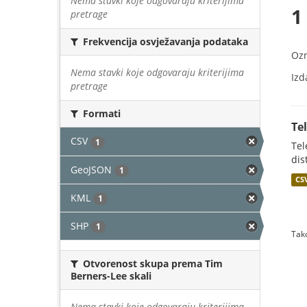
Nema stavki koje odgovaraju kriterijima
1
pretrage
Frekvencija osvježavanja podataka
Oz
Nema stavki koje odgovaraju kriterijima
Izd
pretrage
Formati
Te
CSV
1
Tel
dis
GeoJSON
1
CS
KML
1
SHP
1
Tako
Otvorenost skupa prema Tim
Berners-Lee skali
Nema stavki koje odgovaraju kriterijima