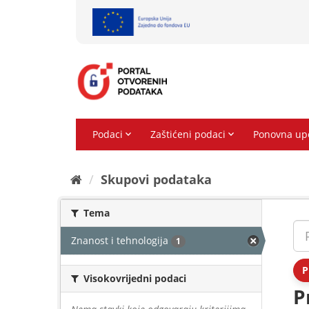
Preskoči
na
sadržaj
Skupovi podаtаkа
Tema
Znanost i tehnologija
1
P
Visokovrijedni podaci
P