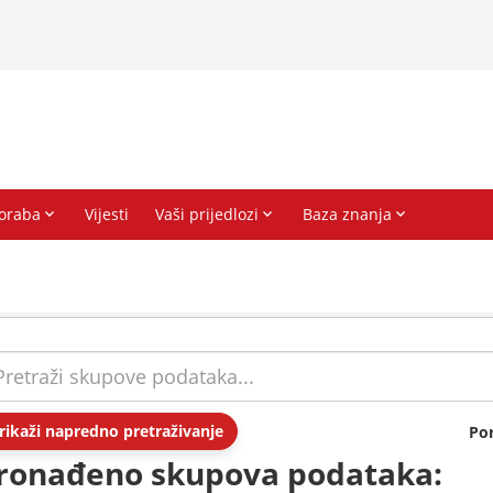
rikaži napredno pretraživanje
Po
ronađeno skupova podataka: