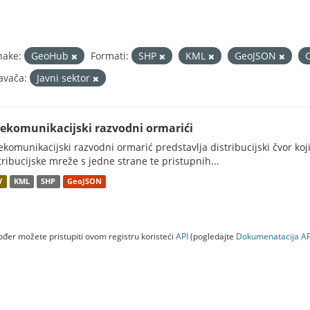
nake:
GeoHub
Formati:
SHP
KML
GeoJSON
avača:
Javni sektor
lekomunikacijski razvodni ormarići
ekomunikacijski razvodni ormarić predstavlja distribucijski čvor koj
tribucijske mreže s jedne strane te pristupnih...
V
KML
SHP
GeoJSON
đer možete pristupiti ovom registru koristeći
API
(pogledajte
Dokumenаtаcijа AP