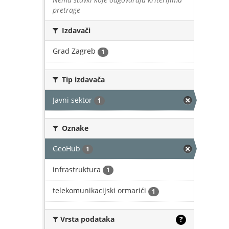
pretrage
Izdavači
Grad Zagreb
1
Tip izdavača
Javni sektor
1
Oznake
GeoHub
1
infrastruktura
1
telekomunikacijski ormarići
1
Vrsta podataka
?