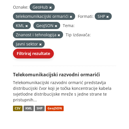
Oznake:
GeoHub
telekomunikacijski ormarići
Formati:
SHP
KML
GeoJSON
Tema:
Znanost i tehnologija
Tip Izdavača:
Javni sektor
Filtriraj rezultate
Telekomunikacijski razvodni ormarići
Telekomunikacijski razvodni ormarić predstavlja
distribucijski čvor koji je točka koncentracije kabela
svjetlodne distribucijske mreže s jedne strane te
pristupnih...
CSV
KML
SHP
GeoJSON