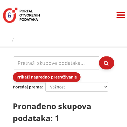
Preskoči
na
sadržaj
Skupovi podаtаkа
Prikaži napredno pretraživanje
Poredaj prema
Pronađeno skupova
podataka: 1