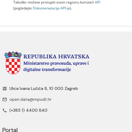
Također možete pristupiti ovom registru koristeći
API
(pogledajte
Dokumenаtаcijа API-jа
).