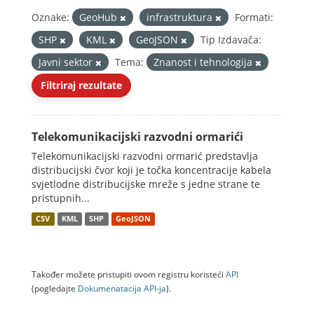
Oznake:
GeoHub
infrastruktura
Formati:
SHP
KML
GeoJSON
Tip Izdavača:
Javni sektor
Tema:
Znanost i tehnologija
Filtriraj rezultate
Telekomunikacijski razvodni ormarići
Telekomunikacijski razvodni ormarić predstavlja
distribucijski čvor koji je točka koncentracije kabela
svjetlodne distribucijske mreže s jedne strane te
pristupnih...
CSV
KML
SHP
GeoJSON
Također možete pristupiti ovom registru koristeći
API
(pogledajte
Dokumenаtаcijа API-jа
).