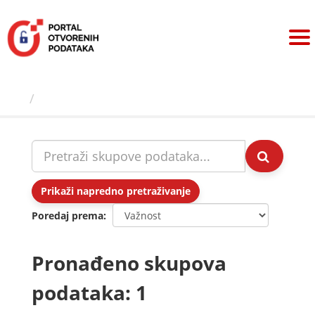
Preskoči
na
sadržaj
Skupovi podаtаkа
Prikaži napredno pretraživanje
Poredaj prema
Pronađeno skupova
podataka: 1