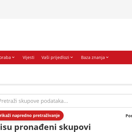
rikaži napredno pretraživanje
Po
isu pronađeni skupovi