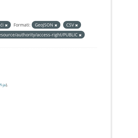
ići
Formati:
GeoJSON
CSV
resource/authority/access-right/PUBLIC
I-jа
).