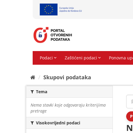
Preskoči
na
sadržaj
Skupovi podаtаkа
Tema
Nema stavki koje odgovaraju kriterijima
pretrage
P
Visokovrijedni podaci
N