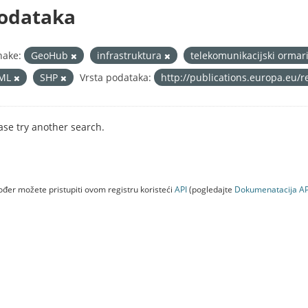
odataka
nake:
GeoHub
infrastruktura
telekomunikacijski ormar
ML
SHP
Vrsta podataka:
http://publications.europa.eu/
ase try another search.
đer možete pristupiti ovom registru koristeći
API
(pogledajte
Dokumenаtаcijа AP