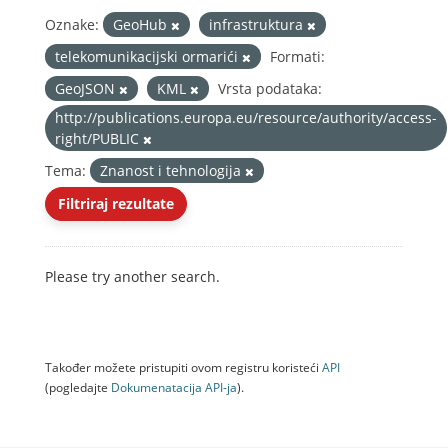
Oznake:
GeoHub
infrastruktura
telekomunikacijski ormarići
Formati:
GeoJSON
KML
Vrsta podataka:
http://publications.europa.eu/resource/authority/access-
right/PUBLIC
Tema:
Znanost i tehnologija
Filtriraj rezultate
Please try another search.
Također možete pristupiti ovom registru koristeći
API
(pogledajte
Dokumenаtаcijа API-jа
).