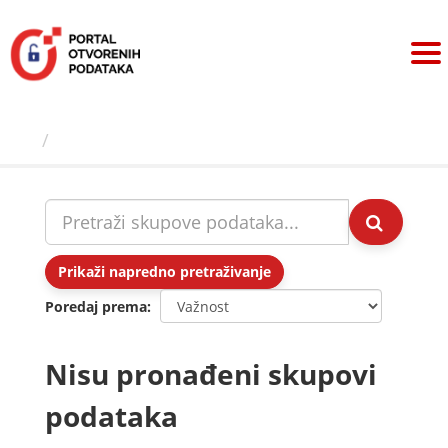
Preskoči
na
sadržaj
Skupovi podаtаkа
Prikaži napredno pretraživanje
Poredaj prema
Nisu pronađeni skupovi
podataka