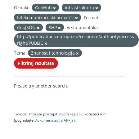
Oznake:
GeoHub
infrastruktura
telekomunikacijski ormarići
Formati:
GeoJSON
SHP
Vrsta podataka:
http://publications.europa.eu/resource/authority/access-
right/PUBLIC
Tema:
Znanost i tehnologija
Filtriraj rezultate
Please try another search.
Također možete pristupiti ovom registru koristeći
API
(pogledajte
Dokumenаtаcijа API-jа
).