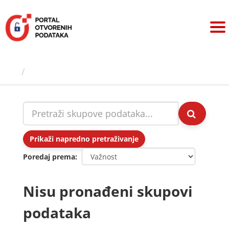
Preskoči
na
sadržaj
Skupovi podаtаkа
Prikaži napredno pretraživanje
Poredaj prema
Nisu pronađeni skupovi
podataka