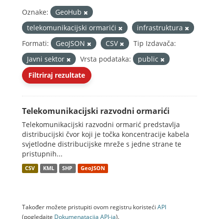
Oznake:
GeoHub
telekomunikacijski ormarići
infrastruktura
Formati:
GeoJSON
CSV
Tip Izdavača:
Javni sektor
Vrsta podataka:
public
Filtriraj rezultate
Telekomunikacijski razvodni ormarići
Telekomunikacijski razvodni ormarić predstavlja
distribucijski čvor koji je točka koncentracije kabela
svjetlodne distribucijske mreže s jedne strane te
pristupnih...
CSV
KML
SHP
GeoJSON
Također možete pristupiti ovom registru koristeći
API
(pogledajte
Dokumenаtаcijа API-jа
).