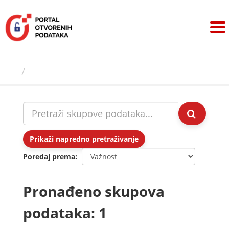
Preskoči
na
sadržaj
Skupovi podаtаkа
Prikaži napredno pretraživanje
Poredaj prema
Pronađeno skupova
podataka: 1