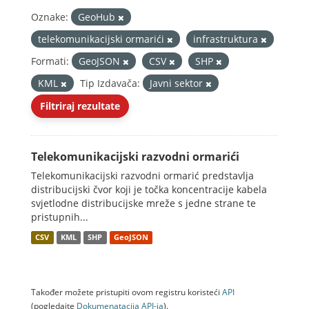
Oznake:
GeoHub
telekomunikacijski ormarići
infrastruktura
Formati:
GeoJSON
CSV
SHP
KML
Tip Izdavača:
Javni sektor
Filtriraj rezultate
Telekomunikacijski razvodni ormarići
Telekomunikacijski razvodni ormarić predstavlja
distribucijski čvor koji je točka koncentracije kabela
svjetlodne distribucijske mreže s jedne strane te
pristupnih...
CSV
KML
SHP
GeoJSON
Također možete pristupiti ovom registru koristeći
API
(pogledajte
Dokumenаtаcijа API-jа
).