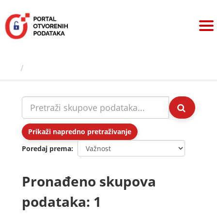
Preskoči
na
sadržaj
Skupovi podаtаkа
Prikaži napredno pretraživanje
Poredaj prema
Pronađeno skupova
podataka: 1