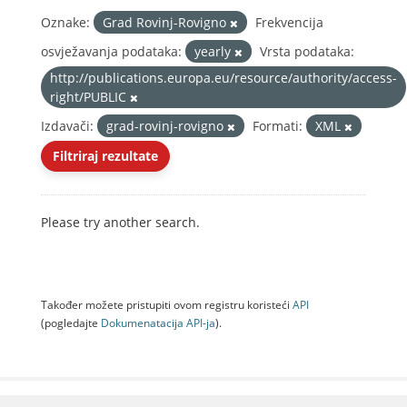
Oznake:
Grad Rovinj-Rovigno
Frekvencija
osvježavanja podataka:
yearly
Vrsta podataka:
http://publications.europa.eu/resource/authority/access-
right/PUBLIC
Izdavači:
grad-rovinj-rovigno
Formati:
XML
Filtriraj rezultate
Please try another search.
Također možete pristupiti ovom registru koristeći
API
(pogledajte
Dokumenаtаcijа API-jа
).