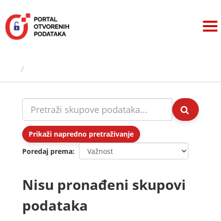
Preskoči
na
sadržaj
Skupovi podаtаkа
Prikaži napredno pretraživanje
Poredaj prema
Nisu pronađeni skupovi
podataka