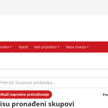
rikaži napredno pretraživanje
Po
isu pronađeni skupovi