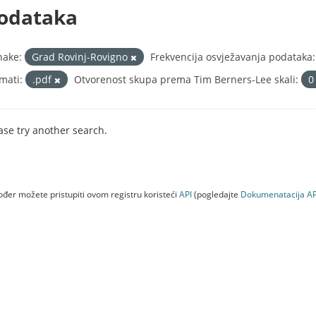
odataka
nake:
Grad Rovinj-Rovigno
Frekvencija osvježavanja podataka:
mati:
.pdf
Otvorenost skupa prema Tim Berners-Lee skali:
ase try another search.
đer možete pristupiti ovom registru koristeći
API
(pogledajte
Dokumenаtаcijа AP