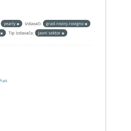
yearly
Izdavači:
grad-rovinj-rovigno
0
Tip Izdavača:
Javni sektor
I-jа
).