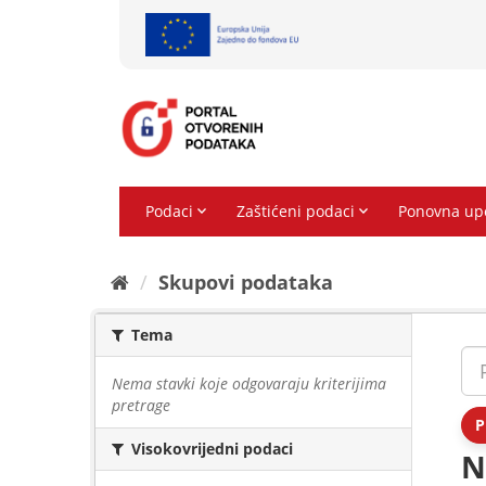
Preskoči
na
sadržaj
Skupovi podаtаkа
Tema
Nema stavki koje odgovaraju kriterijima
pretrage
P
Visokovrijedni podaci
N