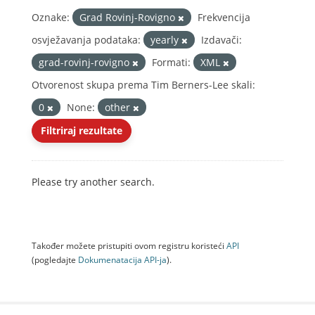
Oznake:
Grad Rovinj-Rovigno
Frekvencija
osvježavanja podataka:
yearly
Izdavači:
grad-rovinj-rovigno
Formati:
XML
Otvorenost skupa prema Tim Berners-Lee skali:
0
None:
other
Filtriraj rezultate
Please try another search.
Također možete pristupiti ovom registru koristeći
API
(pogledajte
Dokumenаtаcijа API-jа
).