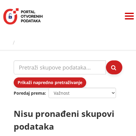
Preskoči
na
sadržaj
Skupovi podаtаkа
Prikaži napredno pretraživanje
Poredaj prema
Nisu pronađeni skupovi
podataka