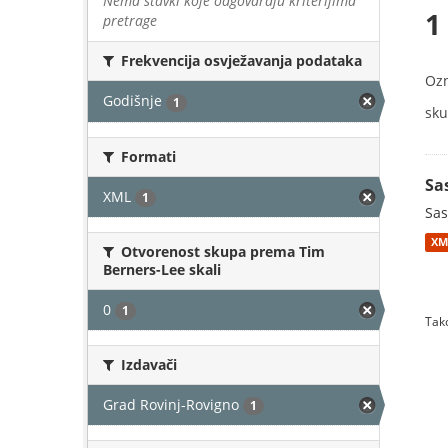
Nema stavki koje odgovaraju kriterijima
1
pretrage
Frekvencija osvježavanja podataka
Oz
Godišnje
1
sku
Formati
Sa
XML
1
Sas
XM
Otvorenost skupa prema Tim
Berners-Lee skali
0
1
Tako
Izdavači
Grad Rovinj-Rovigno
1