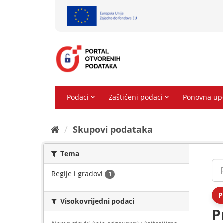
Preskoči
na
sadržaj
Skupovi podаtаkа
Tema
Regije i gradovi
1
P
Visokovrijedni podaci
P