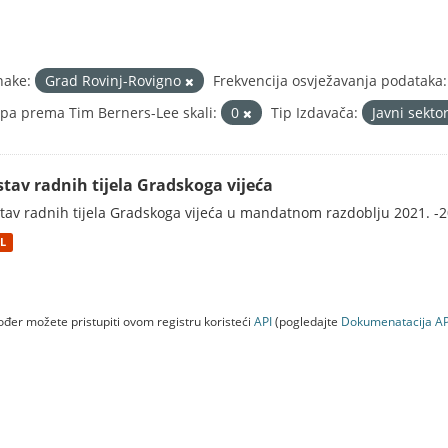
nake:
Grad Rovinj-Rovigno
Frekvencija osvježavanja podataka:
pa prema Tim Berners-Lee skali:
0
Tip Izdavača:
Javni sekto
stav radnih tijela Gradskoga vijeća
tav radnih tijela Gradskoga vijeća u mandatnom razdoblju 2021. -2
L
đer možete pristupiti ovom registru koristeći
API
(pogledajte
Dokumenаtаcijа AP