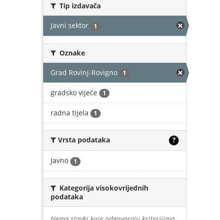
Tip izdavača
Javni sektor
1
Oznake
Grad Rovinj-Rovigno
1
gradsko vijeće
1
radna tijela
1
Vrsta podataka
?
Javno
1
Kategorija visokovrijednih
podataka
Nema stavki koje odgovaraju kriterijima