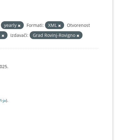
yearly
Formati:
XML
Otvorenost
r
Izdavači:
Grad Rovinj-Rovigno
025.
I-jа
).