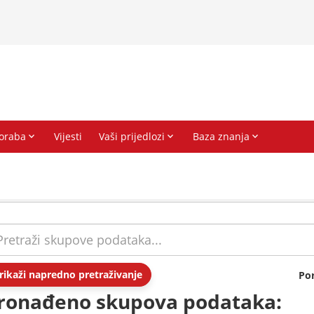
rikaži napredno pretraživanje
Po
ronađeno skupova podataka: