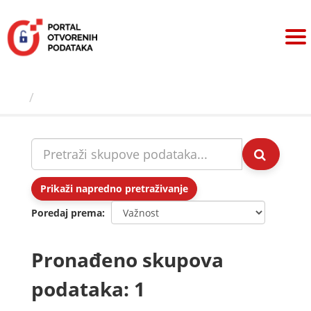
Preskoči
na
sadržaj
Skupovi podаtаkа
Prikaži napredno pretraživanje
Poredaj prema
Pronađeno skupova
podataka: 1