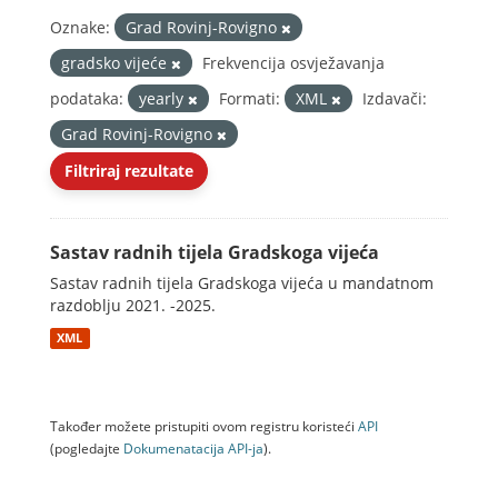
Oznake:
Grad Rovinj-Rovigno
gradsko vijeće
Frekvencija osvježavanja
podataka:
yearly
Formati:
XML
Izdavači:
Grad Rovinj-Rovigno
Filtriraj rezultate
Sastav radnih tijela Gradskoga vijeća
Sastav radnih tijela Gradskoga vijeća u mandatnom
razdoblju 2021. -2025.
XML
Također možete pristupiti ovom registru koristeći
API
(pogledajte
Dokumenаtаcijа API-jа
).