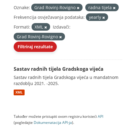
Oznake:
Grad Rovinj-Rovigno
radna tijela
Frekvencija osvježavanja podataka:
yearly
Formati:
XML
Izdavači:
Grad Rovinj-Rovigno
Filtriraj rezultate
Sastav radnih tijela Gradskoga vijeća
Sastav radnih tijela Gradskoga vijeća u mandatnom
razdoblju 2021. -2025.
XML
Također možete pristupiti ovom registru koristeći
API
(pogledajte
Dokumenаtаcijа API-jа
).