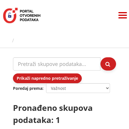
Preskoči
na
sadržaj
Skupovi podаtаkа
Prikaži napredno pretraživanje
Poredaj prema
Pronađeno skupova
podataka: 1