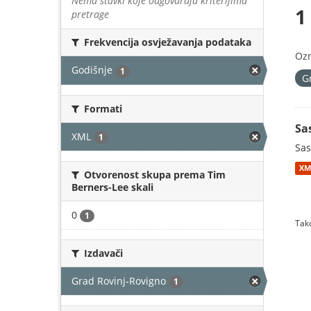
Nema stavki koje odgovaraju kriterijima
1
pretrage
Frekvencija osvježavanja podataka
Oz
Godišnje
1
G
Formati
Sa
XML
1
Sas
XM
Otvorenost skupa prema Tim
Berners-Lee skali
0
1
Tako
Izdavači
Grad Rovinj-Rovigno
1