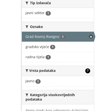
Tip izdavača
Javni sektor
1
Oznake
Grad Rovinj-Rovigno
1
gradsko vijeće
1
radna tijela
1
Vrsta podataka
?
Javno
1
Kategorija visokovrijednih
podataka
Nema stavki koje odgovaraju kriterijima