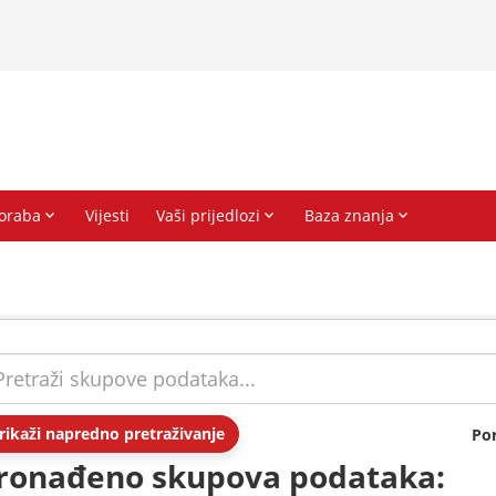
rikaži napredno pretraživanje
Po
ronađeno skupova podataka: