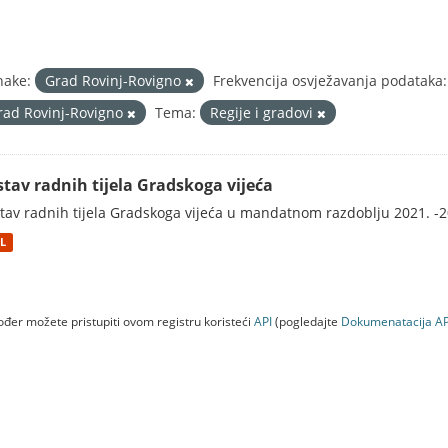
nake:
Grad Rovinj-Rovigno
Frekvencija osvježavanja podataka:
rad Rovinj-Rovigno
Tema:
Regije i gradovi
stav radnih tijela Gradskoga vijeća
tav radnih tijela Gradskoga vijeća u mandatnom razdoblju 2021. -2
L
đer možete pristupiti ovom registru koristeći
API
(pogledajte
Dokumenаtаcijа AP