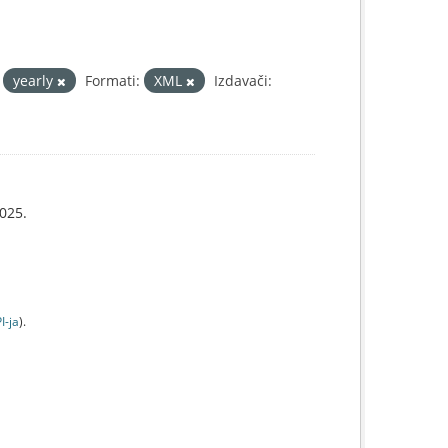
yearly
Formati:
XML
Izdavači:
025.
I-jа
).