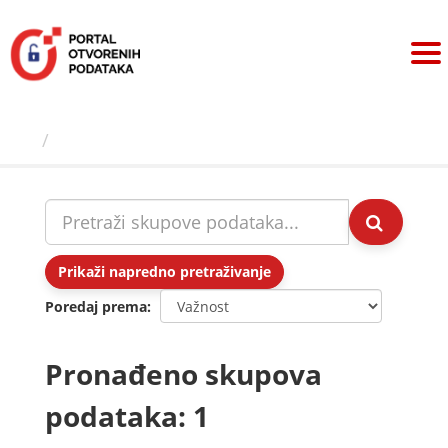
Preskoči
na
sadržaj
Skupovi podаtаkа
Prikaži napredno pretraživanje
Poredaj prema
Pronađeno skupova
podataka: 1