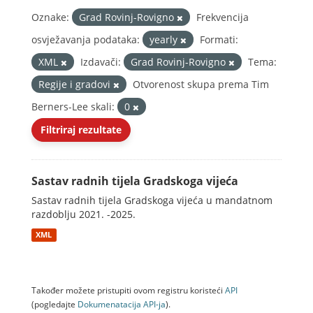
Oznake:
Grad Rovinj-Rovigno
Frekvencija
osvježavanja podataka:
yearly
Formati:
XML
Izdavači:
Grad Rovinj-Rovigno
Tema:
Regije i gradovi
Otvorenost skupa prema Tim
Berners-Lee skali:
0
Filtriraj rezultate
Sastav radnih tijela Gradskoga vijeća
Sastav radnih tijela Gradskoga vijeća u mandatnom
razdoblju 2021. -2025.
XML
Također možete pristupiti ovom registru koristeći
API
(pogledajte
Dokumenаtаcijа API-jа
).