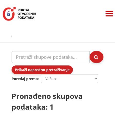
Preskoči
na
sadržaj
Skupovi podаtаkа
Prikaži napredno pretraživanje
Poredaj prema
Pronađeno skupova
podataka: 1