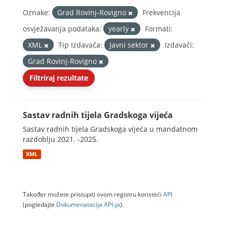
Oznake:
Grad Rovinj-Rovigno
Frekvencija
osvježavanja podataka:
yearly
Formati:
XML
Tip Izdavača:
Javni sektor
Izdavači:
Grad Rovinj-Rovigno
Filtriraj rezultate
Sastav radnih tijela Gradskoga vijeća
Sastav radnih tijela Gradskoga vijeća u mandatnom
razdoblju 2021. -2025.
XML
Također možete pristupiti ovom registru koristeći
API
(pogledajte
Dokumenаtаcijа API-jа
).